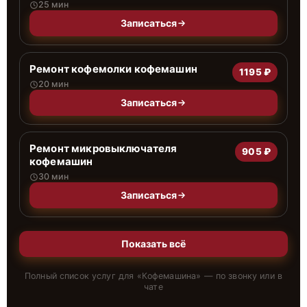
25 мин
Записаться
Ремонт кофемолки кофемашин
1195 ₽
20 мин
Записаться
Ремонт микровыключателя
905 ₽
кофемашин
30 мин
Записаться
Показать всё
Полный список услуг для «
Кофемашина
» — по звонку или в
чате