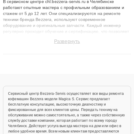
В сервисном центре chl.bezzera-servis.ru в Челябинске
работают опытные мастера с профильным образованием и
стажем от 5 до 12 лет. Они специализируются на ремонте
техники бренда Bezzera, используют современное
оборудование и оригинальные запчасти. Каждый инженер
регулярно проходит обучение и сертификацию, что позволяет
быстро и точноdiagnostikировать поломки и восстанавливать
Развернуть
технику с сохранением гарантии до 3 лет. Наши мастера
решают сложные случаи: от замены матриц и материнских
плат до ремонта после залития и восстановления данных.
Благодаря высокой квалификации и ответственному подходу
клиенты получают быстрый, качественный ремонт и понятные
объяснения по результатам диагностики.
Сервисный центр Bezzera-Servis осуществляет все виды ремонта
кофемашин Bezzera модели Magica S. Сервис предлагает
бесплатную консультацию, высокоточную диагностику и
фиксированные для всех клиентов цены. Передать технику на
обслуживание можно самостоятельно, а также через собственную
службу доставки компании, которая работает по всему городу
Челябинск. Действует услуга выезда мастера на дом или офис в
любое удобное время. Всем новым клиентам предоставляются