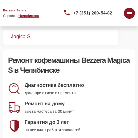
Bezzera Servis
+7 (351) 200-54-82
Сервис в 
Челябинске
шин
Magica S
Ремонт
кофемашины Bezzera Magica
S
в Челябинске
Диагностика бесплатно
даже при отказе от ремонта
Ремонт на дому
выезд мастера за 30 минут
Гарантия до 3 лет
на все виды работ и запчастей